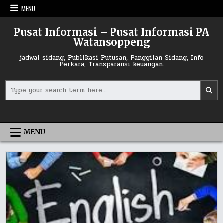
Skip
MENU
to
content
Pusat Informasi – Pusat Informasi PA
Watansoppeng
jadwal sidang, Publikasi Putusan, Panggilan Sidang, Info
Perkara, Transparansi keuangan.
Search
for:
MENU