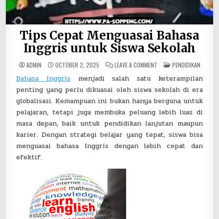
Tips Cepat Menguasai Bahasa
Inggris untuk Siswa Sekolah
ON
POSTED
ADMIN
OCTOBER 2, 2025
LEAVE A COMMENT
PENDIDIKAN
TIPS
IN
CEPAT
Bahasa Inggris
menjadi salah satu keterampilan
MENGUASAI
BAHASA
penting yang perlu dikuasai oleh siswa sekolah di era
INGGRIS
UNTUK
globalisasi. Kemampuan ini bukan hanya berguna untuk
SISWA
pelajaran, tetapi juga membuka peluang lebih luas di
SEKOLAH
masa depan, baik untuk pendidikan lanjutan maupun
karier. Dengan strategi belajar yang tepat, siswa bisa
menguasai bahasa Inggris dengan lebih cepat dan
efektif.