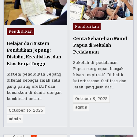
Posted
Pendidikan
Posted
Pendidikan
in
in
Cerita Sehari-hari Murid
Belajar dari Sistem
Papua di Sekolah
Pendidikan Jepang:
Pedalaman
Disiplin, Kreativitas, dan
Sekolah di pedalaman
Etos Kerja Tinggi
Papua menyimpan banyak
Sistem pendidikan Jepang
kisah inspiratif. Di balik
dikenal sebagai salah satu
keterbatasan fasilitas dan
yang paling efektif dan
jarak yang jauh dari…
konsisten di dunia, dengan
October 9, 2025
kombinasi antara…
admin
October 16, 2025
admin