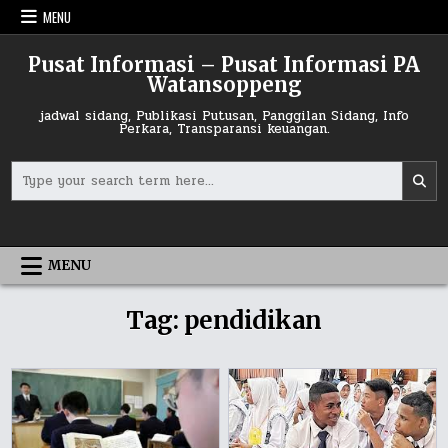
Skip
MENU
to
content
Pusat Informasi – Pusat Informasi PA
Watansoppeng
jadwal sidang, Publikasi Putusan, Panggilan Sidang, Info
Perkara, Transparansi keuangan.
Search
for:
MENU
Tag:
pendidikan