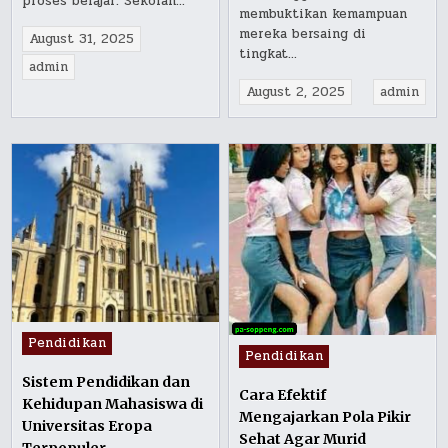
proses belajar. Sekolah…
membuktikan kemampuan
mereka bersaing di
August 31, 2025
tingkat…
admin
August 2, 2025
admin
Posted
Pendidikan
Posted
Pendidikan
in
in
Sistem Pendidikan dan
Cara Efektif
Kehidupan Mahasiswa di
Mengajarkan Pola Pikir
Universitas Eropa
Sehat Agar Murid