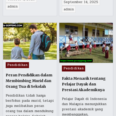
September 14, 2025
admin
admin
Posted
Pendidikan
Posted
Pendidikan
in
in
Peran Pendidikan dalam
Fakta Menarik tentang
Membimbing Murid dan
Pelajar Dayak dan
Orang Tua di Sekolah
Prestasi Akademiknya
Pendidikan tidak hanya
Pelajar Dayak di Indonesia
berfokus pada murid, tetapi
dan Malaysia menunjukkan
juga melibatkan peran
prestasi akademik yang
orang tua dalam mendukung
membanggakan,