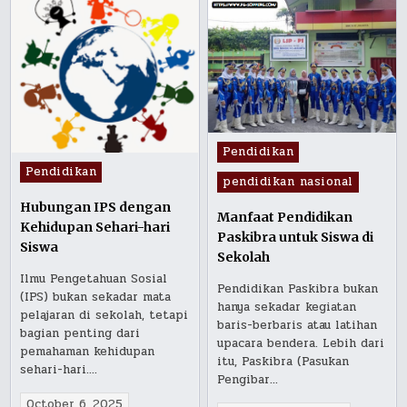
Posted
Pendidikan
in
Posted
Pendidikan
pendidikan nasional
in
Hubungan IPS dengan
Manfaat Pendidikan
Kehidupan Sehari-hari
Paskibra untuk Siswa di
Siswa
Sekolah
Ilmu Pengetahuan Sosial
Pendidikan Paskibra bukan
(IPS) bukan sekadar mata
hanya sekadar kegiatan
pelajaran di sekolah, tetapi
baris-berbaris atau latihan
bagian penting dari
upacara bendera. Lebih dari
pemahaman kehidupan
itu, Paskibra (Pasukan
sehari-hari….
Pengibar…
October 6, 2025