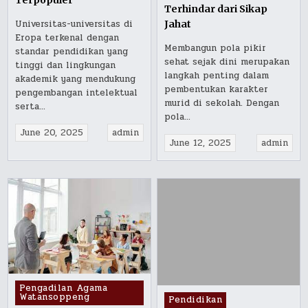
Terpopuler
Terhindar dari Sikap
Universitas-universitas di
Jahat
Eropa terkenal dengan
Membangun pola pikir
standar pendidikan yang
sehat sejak dini merupakan
tinggi dan lingkungan
langkah penting dalam
akademik yang mendukung
pembentukan karakter
pengembangan intelektual
murid di sekolah. Dengan
serta…
pola…
June 20, 2025
admin
June 12, 2025
admin
Posted
Pengadilan Agama
Watansoppeng
Posted
Pendidikan
in