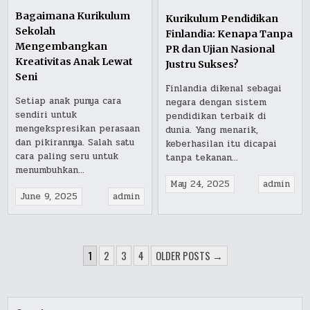
in
Bagaimana Kurikulum
Kurikulum Pendidikan
Sekolah
Finlandia: Kenapa Tanpa
Mengembangkan
PR dan Ujian Nasional
Kreativitas Anak Lewat
Justru Sukses?
Seni
Finlandia dikenal sebagai
Setiap anak punya cara
negara dengan sistem
sendiri untuk
pendidikan terbaik di
mengekspresikan perasaan
dunia. Yang menarik,
dan pikirannya. Salah satu
keberhasilan itu dicapai
cara paling seru untuk
tanpa tekanan…
menumbuhkan…
May 24, 2025
admin
June 9, 2025
admin
POSTS
1
2
3
4
OLDER POSTS →
PAGINATION