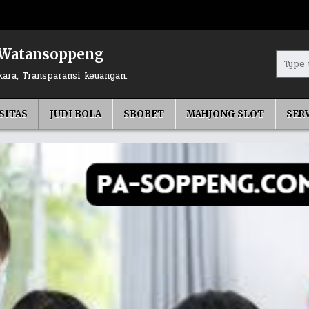
A Watansoppeng
Search
for:
kara, Transparansi keuangan.
SITAS
JUDI BOLA
SBOBET
MAHJONG SLOT
SER