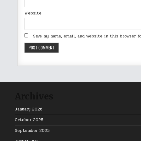
Website
Save my name, email, and website in this browser 
Archives
January 2026
October 2025
September 2025