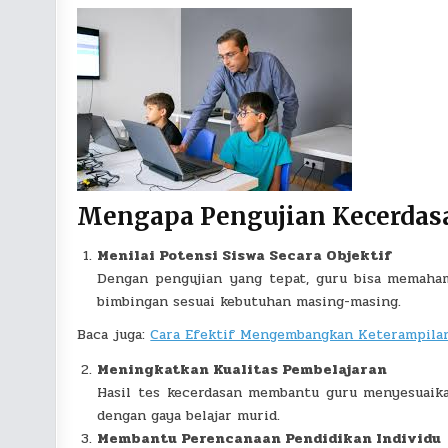
Mengapa Pengujian Kecerdas
Menilai Potensi Siswa Secara Objektif
Dengan pengujian yang tepat, guru bisa memaha
bimbingan sesuai kebutuhan masing-masing.
Baca juga:
Cara Efektif Mengembangkan Keterampilan
Meningkatkan Kualitas Pembelajaran
Hasil tes kecerdasan membantu guru menyesuaikan
dengan gaya belajar murid.
Membantu Perencanaan Pendidikan Individu