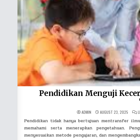
Pendidikan Menguji Kecer
ADMIN
AUGUST 23, 2025
L
Pendidikan tidak hanya bertujuan mentransfer ilm
memahami serta menerapkan pengetahuan. Pengu
menyesuaikan metode pengajaran, dan mengembangkan 