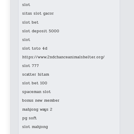
slot
situs slot gacor
slot bet
slot deposit 5000
slot
slot toto 4d
https://www.2ndchanceanimalshelter.org/
slot 777
scatter hitam
slot bet 100
spaceman slot
bonus new member
mahjong ways 2
pg soft
slot mahjong