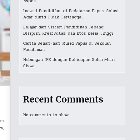
Aspek
Inovasi Pendidikan di Pedalaman Papua: Solusi
Agar Murid Tidak Tertinggal
Belajar dari Sistem Pendidikan Jepang:
Disiplin, Kreativitas, dan Etos Kerja Tinggi
Cerita Sehari-hari Murid Papua di Sekolah
Pedalaman
Hubungan IPS dengan Kehidupan Sehari-hari
Siswa
Recent Comments
No comments to show.
am
a,