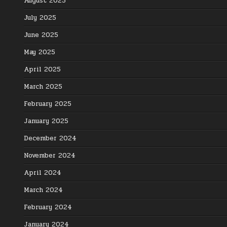
August 2025
July 2025
June 2025
May 2025
April 2025
March 2025
February 2025
January 2025
December 2024
November 2024
April 2024
March 2024
February 2024
January 2024