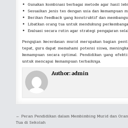
Gunakan kombinasi berbagai metode agar hasil leb
Sesuaikan jenis tes dengan usia dan kemampuan m
Berikan feedback yang konstruktif dan membangun
Libatkan orang tua untuk mendukung perkembanga
Evaluasi secara rutin agar strategi pengajaran sela
Pengujian kecerdasan murid merupakan bagian pent
tepat, guru dapat memahami potensi siswa, meningk
kemampuan secara optimal. Pendidikan yang efekti
untuk mencapai kemampuan terbaiknya.
Author:
admin
Post
← Peran Pendidikan dalam Membimbing Murid dan Ora
Tua di Sekolah
navigation