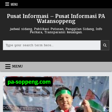
Skip
MENU
to
content
Pusat Informasi – Pusat Informasi PA
Watansoppeng
jadwal sidang, Publikasi Putusan, Panggilan Sidang, Info
Perkara, Transparansi keuangan.
Search
for:
MENU