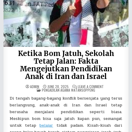
Ketika Bom Jatuh, Sekolah
Tetap Jalan: Fakta
Mengejutkan Pendidikan
Anak di Iran dan Israel
ON
ADMIN
JUNE 28, 2025
LEAVE A COMMENT
POSTED
KETIKA
PENGADILAN AGAMA WATANSOPPENG
IN
BOM
JATUH,
Di tengah bayang-bayang konflik bersenjata yang terus
SEKOLAH
TETAP
berlangsung, anak-anak di Iran dan Israel tetap
JALAN:
FAKTA
berusaha menjalani pendidikan seperti biasa.
MENGEJUTKAN
Meskipun bom bisa saja jatuh kapan pun, semangat
PENDIDIKAN
ANAK
untuk tetap
belajar
tidak padam. Kisah-kisah dari
DI
IRAN