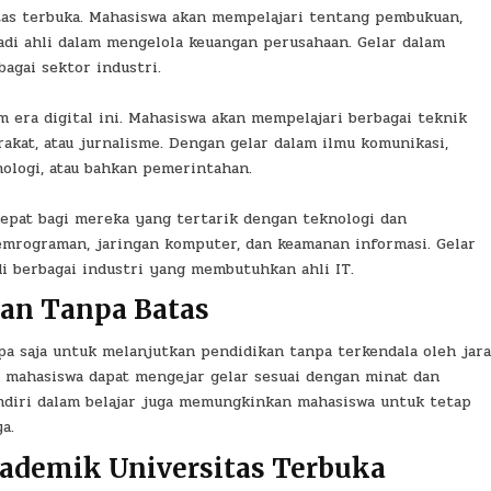
itas terbuka. Mahasiswa akan mempelajari tentang pembukuan,
adi ahli dalam mengelola keuangan perusahaan. Gelar dalam
agai sektor industri.
 era digital ini. Mahasiswa akan mempelajari berbagai teknik
kat, atau jurnalisme. Dengan gelar dalam ilmu komunikasi,
nologi, atau bahkan pemerintahan.
tepat bagi mereka yang tertarik dengan teknologi dan
mrograman, jaringan komputer, dan keamanan informasi. Gelar
i berbagai industri yang membutuhkan ahli IT.
kan Tanpa Batas
a saja untuk melanjutkan pendidikan tanpa terkendala oleh jar
, mahasiswa dapat mengejar gelar sesuai dengan minat dan
ndiri dalam belajar juga memungkinkan mahasiswa untuk tetap
a.
kademik Universitas Terbuka