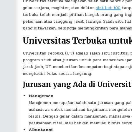
Universitas terbuka merupakan salah satu bentuk p
U
T
gelar sarjana, magister, atau doktor
slot bet 100
tanpa
P
T
terbuka telah menjadi pilihan banyak orang yang in
U
pekerjaan atau tanggung jawab lainnya. Salah satu ha
S
yang ditawarkan, sehingga memungkinkan para mahas
Universitas Terbuka unt
Universitas Terbuka (UT) adalah salah satu institusi
program studi atau jurusan untuk para mahasiswa ya
jarak jauh, UT memberikan kesempatan bagi siapa saj
menghadiri kelas secara langsung.
Jurusan yang Ada di Universi
Manajemen
Manajemen merupakan salah satu jurusan yang pali
mahasiswa untuk memahami bagaimana mengelola s
bisnis. Dengan gelar dalam manajemen, mahasiswa d
perusahaan ritel, atau bahkan memulai bisnis sendi
Akuntansi