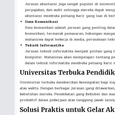
Jurusan akuntansi juga sangat populer di univers
perpajakan, dan audit sehingga mereka dapat menj
akuntansi membuka peluang karir yang luas di berb
Ilmu Komunikasi
Ilmu komunikasi adalah jurusan yang penting dalam
komunikasi, termasuk pemasaran, hubungan masyara
mahasiswa dapat bekerja di media, perusahaan tek
Teknik Informatika
Jurusan teknik informatika menjadi pilihan yang 
komputer. Mahasiswa akan mempelajari tentang pe
dalam teknik informatika membuka peluang karir d
Universitas Terbuka Pendidi
Universitas terbuka memberikan kesempatan bagi siap
atau waktu. Dengan berbagai jurusan yang ditawarkan
kebutuhan mereka. Pendekatan yang fleksibel dan ma
produktif dalam pekerjaan atau tanggung jawab lainny
Solusi Praktis untuk Gelar A