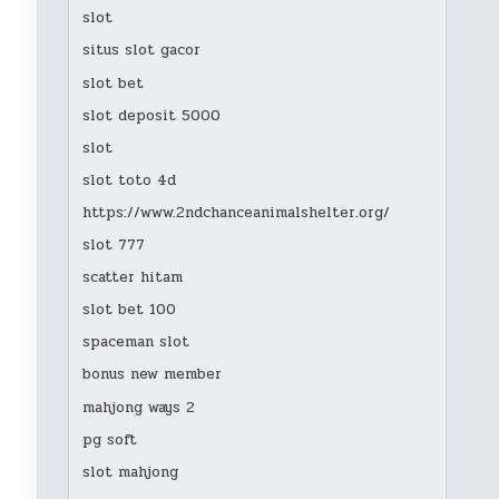
slot
situs slot gacor
n
slot bet
slot deposit 5000
slot
slot toto 4d
https://www.2ndchanceanimalshelter.org/
slot 777
scatter hitam
slot bet 100
spaceman slot
bonus new member
mahjong ways 2
pg soft
slot mahjong