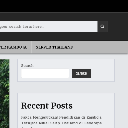
VER KAMBOJA
SERVER THAILAND
Search
SEARCH
Recent Posts
Fakta Mengejutkan! Pendidikan di Kamboja
Ternyata Mulai Salip Thailand di Beberapa