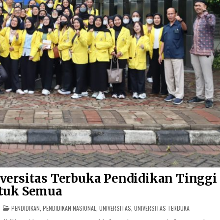
versitas Terbuka Pendidikan Tinggi
tuk Semua
N
POSTED
PENDIDIKAN
,
PENDIDIKAN NASIONAL
,
UNIVERSITAS
,
UNIVERSITAS TERBUKA
ENJELAJAHI
IN
EUNGGULAN