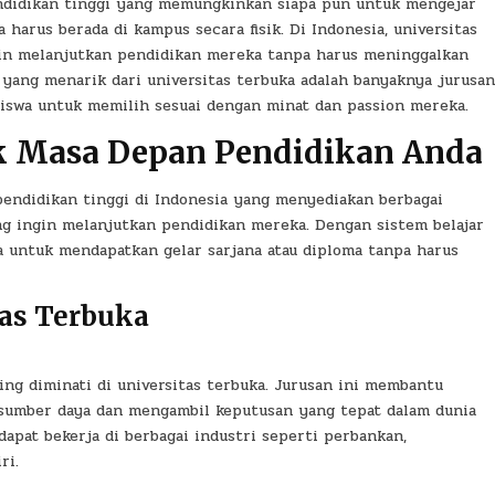
endidikan tinggi yang memungkinkan siapa pun untuk mengejar
NIVERSITAS
ERBUKA
 harus berada di kampus secara fisik. Di Indonesia, universitas
ENDIDIKAN
INGGI
gin melanjutkan pendidikan mereka tanpa harus meninggalkan
NTUK
l yang menarik dari universitas terbuka adalah banyaknya jurusa
EMUA
iswa untuk memilih sesuai dengan minat dan passion mereka.
uk Masa Depan Pendidikan Anda
 pendidikan tinggi di Indonesia yang menyediakan berbagai
ng ingin melanjutkan pendidikan mereka. Dengan sistem belajar
a untuk mendapatkan gelar sarjana atau diploma tanpa harus
tas Terbuka
ng diminati di universitas terbuka. Jurusan ini membantu
umber daya dan mengambil keputusan yang tepat dalam dunia
apat bekerja di berbagai industri seperti perbankan,
ri.