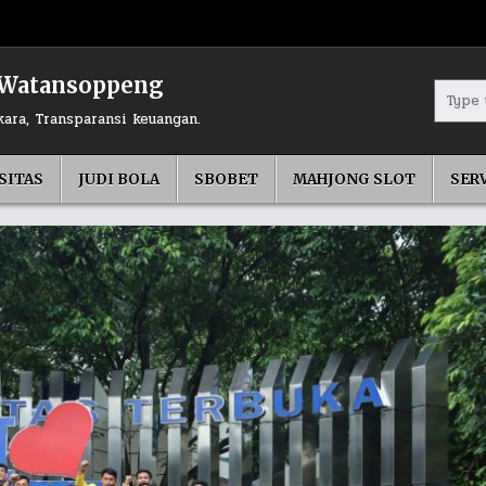
A Watansoppeng
Search
for:
kara, Transparansi keuangan.
SITAS
JUDI BOLA
SBOBET
MAHJONG SLOT
SER