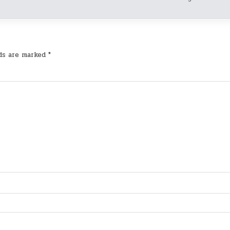
lds are marked
*