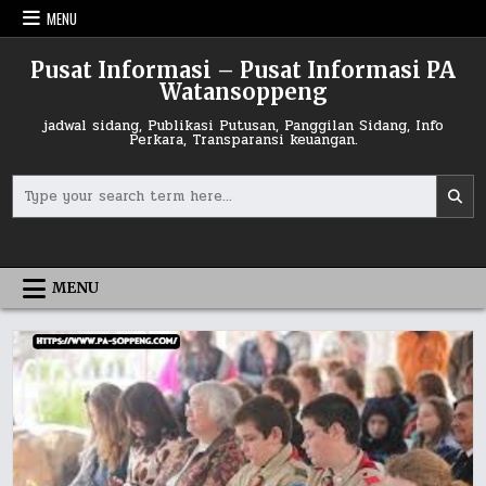
Skip
MENU
to
content
Pusat Informasi – Pusat Informasi PA
Watansoppeng
jadwal sidang, Publikasi Putusan, Panggilan Sidang, Info
Perkara, Transparansi keuangan.
Search
for:
MENU