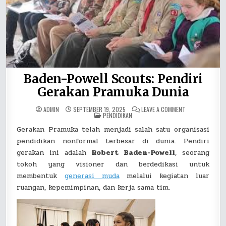
Baden-Powell Scouts: Pendiri
Gerakan Pramuka Dunia
ON
ADMIN
SEPTEMBER 19, 2025
LEAVE A COMMENT
POSTED
BADEN-
PENDIDIKAN
IN
POWELL
SCOUTS:
Gerakan Pramuka telah menjadi salah satu organisasi
PENDIRI
GERAKAN
pendidikan nonformal terbesar di dunia. Pendiri
PRAMUKA
DUNIA
gerakan ini adalah
Robert Baden-Powell
, seorang
tokoh yang visioner dan berdedikasi untuk
membentuk
generasi muda
melalui kegiatan luar
ruangan, kepemimpinan, dan kerja sama tim.