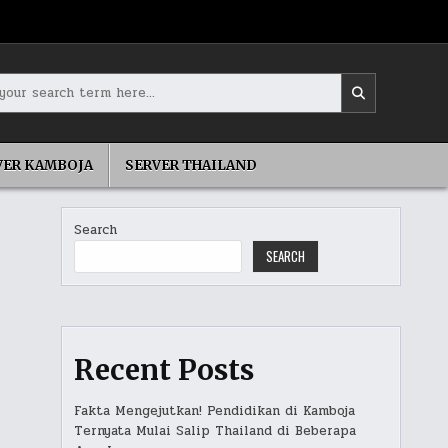
VER KAMBOJA
SERVER THAILAND
Search
SEARCH
Recent Posts
Fakta Mengejutkan! Pendidikan di Kamboja
Ternyata Mulai Salip Thailand di Beberapa