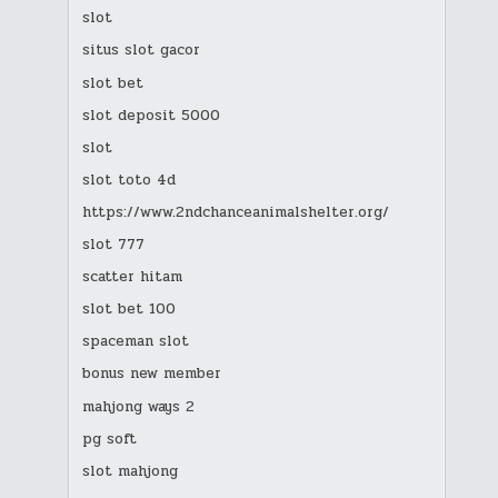
slot
situs slot gacor
slot bet
slot deposit 5000
slot
slot toto 4d
https://www.2ndchanceanimalshelter.org/
slot 777
scatter hitam
slot bet 100
spaceman slot
bonus new member
mahjong ways 2
pg soft
slot mahjong