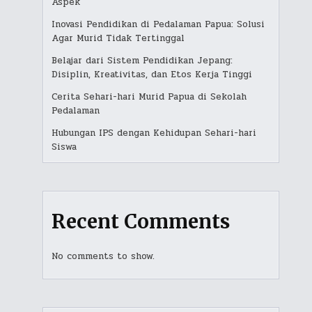
Aspek
Inovasi Pendidikan di Pedalaman Papua: Solusi
Agar Murid Tidak Tertinggal
Belajar dari Sistem Pendidikan Jepang:
Disiplin, Kreativitas, dan Etos Kerja Tinggi
Cerita Sehari-hari Murid Papua di Sekolah
Pedalaman
Hubungan IPS dengan Kehidupan Sehari-hari
Siswa
Recent Comments
No comments to show.