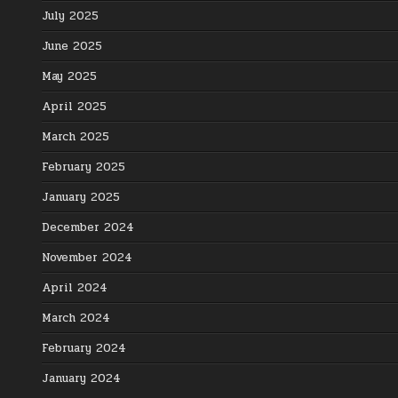
July 2025
June 2025
May 2025
April 2025
March 2025
February 2025
January 2025
December 2024
November 2024
April 2024
March 2024
February 2024
January 2024