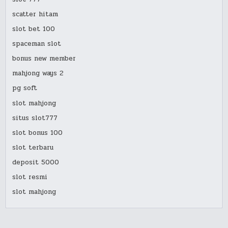
scatter hitam
slot bet 100
spaceman slot
bonus new member
mahjong ways 2
pg soft
slot mahjong
situs slot777
slot bonus 100
slot terbaru
deposit 5000
slot resmi
slot mahjong