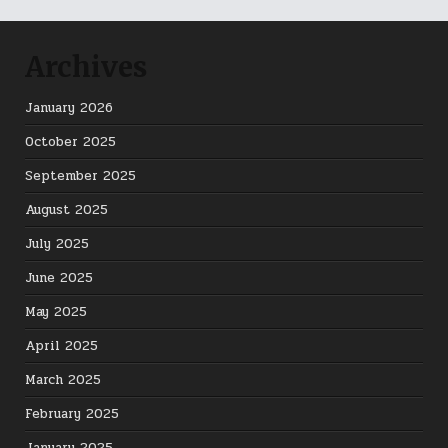
Archives
January 2026
October 2025
September 2025
August 2025
July 2025
June 2025
May 2025
April 2025
March 2025
February 2025
January 2025