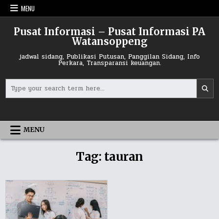
Skip
MENU
to
content
Pusat Informasi – Pusat Informasi PA
Watansoppeng
jadwal sidang, Publikasi Putusan, Panggilan Sidang, Info
Perkara, Transparansi keuangan.
Search
for:
MENU
Tag:
tauran