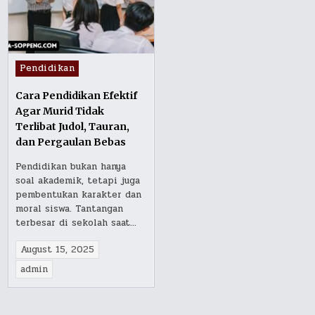
Posted
Pendidikan
in
Cara Pendidikan Efektif
Agar Murid Tidak
Terlibat Judol, Tauran,
dan Pergaulan Bebas
Pendidikan bukan hanya
soal akademik, tetapi juga
pembentukan karakter dan
moral siswa. Tantangan
terbesar di sekolah saat…
August 15, 2025
admin