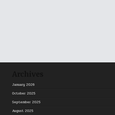
Archives
January 2026
October 2025
September 2025
August 2025