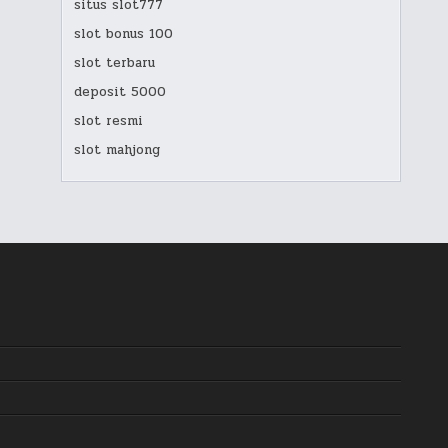
situs slot777
slot bonus 100
slot terbaru
deposit 5000
slot resmi
slot mahjong