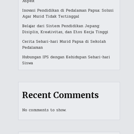
Aspek
Inovasi Pendidikan di Pedalaman Papua: Solusi
Agar Murid Tidak Tertinggal
Belajar dari Sistem Pendidikan Jepang:
Disiplin, Kreativitas, dan Etos Kerja Tinggi
Cerita Sehari-hari Murid Papua di Sekolah
Pedalaman
Hubungan IPS dengan Kehidupan Sehari-hari
Siswa
Recent Comments
No comments to show.