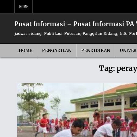
Skip
HOME
to
content
Pusat Informasi – Pusat Informasi P
jadwal sidang, Publikasi Putusan, Panggilan Sidang, Info Per
HOME
PENGADILAN
PENDIDIKAN
UNIVER
Tag:
pera