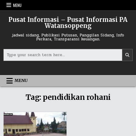
Skip
MENU
to
content
Pusat Informasi – Pusat Informasi PA
Watansoppeng
jadwal sidang, Publikasi Putusan, Panggilan Sidang, Info
Perkara, Transparansi keuangan.
Search
for:
MENU
Tag:
pendidikan rohani