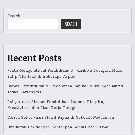
Search
SEARCH
Recent Posts
Fakta Mengejutkan! Pendidikan di Kamboja Ternyata Mulai
Salip Thailand di Beberapa Aspek
Inovasi Pendidikan di Pedalaman Papua: Solusi Agar Murid
Tidak Tertinggal
Belajar dari Sistem Pendidikan Jepang: Disiplin,
Kreativitas, dan Etos Kerja Tinggi
Cerita Sehari-hari Murid Papua di Sekolah Pedalaman
Hubungan IPS dengan Kehidupan Sehari-hari Siswa