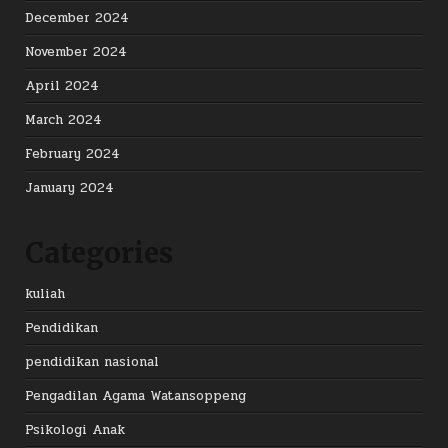
December 2024
November 2024
April 2024
March 2024
February 2024
January 2024
Categories
kuliah
Pendidikan
pendidikan nasional
Pengadilan Agama Watansoppeng
Psikologi Anak