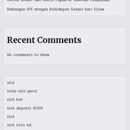
Hubungan IPS dengan Kehidupan Sehari-hari Siswa
Recent Comments
No comments to show.
slot
situs slot gacor
slot bet
slot deposit 5000
slot
slot toto 4d