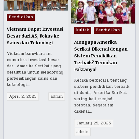
Posted
Pendidikan
in
Posted
Vietnam Dapat Investasi
kuliah
Pendidikan
in
Besar dari AS, Fokus ke
Mengapa Amerika
Sains dan Teknologi
Serikat Dikenal dengan
Vietnam baru-baru ini
Sistem Pendidikan
menerima investasi besar
Terbaik? Temukan
dari Amerika Serikat yang
Faktanya!
bertujuan untuk mendorong
perkembangan sains dan
Ketika berbicara tentang
teknologi…
sistem pendidikan terbaik
di dunia, Amerika Serikat
April 2, 2025
admin
sering kali menjadi
sorotan. Negara ini
dikenal…
January 25, 2025
admin