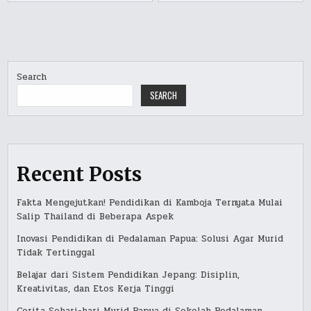
Search
SEARCH
Recent Posts
Fakta Mengejutkan! Pendidikan di Kamboja Ternyata Mulai
Salip Thailand di Beberapa Aspek
Inovasi Pendidikan di Pedalaman Papua: Solusi Agar Murid
Tidak Tertinggal
Belajar dari Sistem Pendidikan Jepang: Disiplin,
Kreativitas, dan Etos Kerja Tinggi
Cerita Sehari-hari Murid Papua di Sekolah Pedalaman