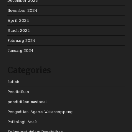
December 2024
November 2024
April 2024
March 2024
February 2024
January 2024
Categories
kuliah
Pendidikan
pendidikan nasional
Pengadilan Agama Watansoppeng
Psikologi Anak