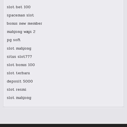
slot bet 100
spaceman slot
bonus new member
mahjong ways 2
pg soft
slot mahjong
situs slot777
slot bonus 100
slot terbaru
deposit 5000
slot resmi
slot mahjong