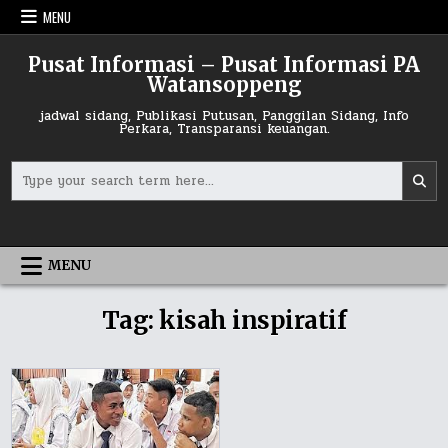
Skip
MENU
to
content
Pusat Informasi – Pusat Informasi PA
Watansoppeng
jadwal sidang, Publikasi Putusan, Panggilan Sidang, Info
Perkara, Transparansi keuangan.
Search
for:
MENU
Tag:
kisah inspiratif