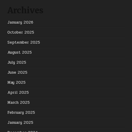
Archives
January 2026
October 2025
September 2025
August 2025
July 2025
June 2025
May 2025
April 2025
March 2025
February 2025
January 2025