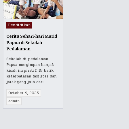
Posted
Pendidikan
in
Cerita Sehari-hari Murid
Papua di Sekolah
Pedalaman
Sekolah di pedalaman
Papua menyimpan banyak
kisah inspiratif. Di balik
keterbatasan fasilitas dan
jarak yang jauh dari…
October 9, 2025
admin