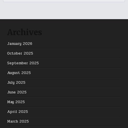
Archives
January 2026
October 2025
September 2025
August 2025
July 2025
June 2025
May 2025
April 2025
March 2025